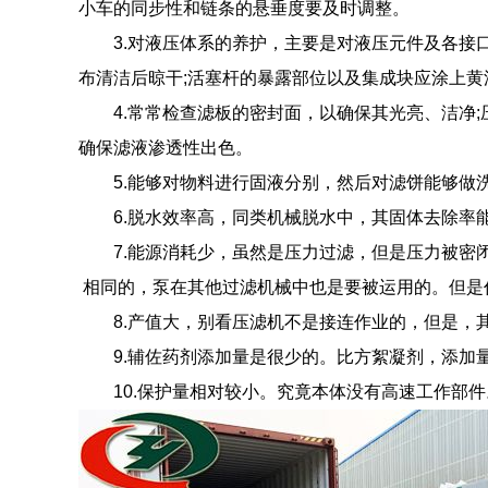
小车的同步性和链条的悬垂度要及时调整。
3.对液压体系的养护，主要是对液压元件及各接口
布清洁后晾干;活塞杆的暴露部位以及集成块应涂上黄
4.常常检查滤板的密封面，以确保其光亮、洁净;
确保滤液渗透性出色。
5.能够对物料进行固液分别，然后对滤饼能够做洗
6.脱水效率高，同类机械脱水中，其固体去除率能
7.能源消耗少，虽然是压力过滤，但是压力被密闭
相同的，泵在其他过滤机械中也是要被运用的。但是
8.产值大，别看压滤机不是接连作业的，但是，其
9.辅佐药剂添加量是很少的。比方絮凝剂，添加量
10.保护量相对较小。究竟本体没有高速工作部件