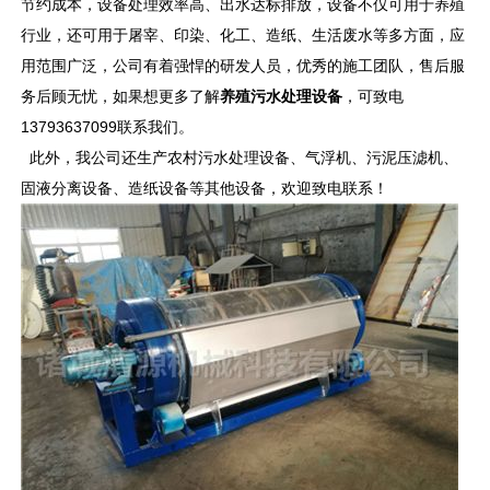
节约成本，设备处理效率高、出水达标排放，设备不仅可用于养殖
行业，还可用于屠宰、印染、化工、造纸、生活废水等多方面，应
用范围广泛，公司有着强悍的研发人员，优秀的施工团队，售后服
务后顾无忧，如果想更多了解
养殖污水处理设备
，可致电
13793637099联系我们。
此外，我公司还生产
农村污水处理设备
、气浮机、污泥压滤机、
固液分离设备、造纸设备等其他设备，欢迎致电联系！