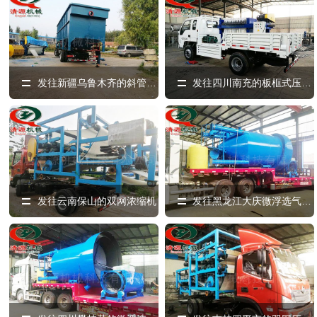
发往新疆乌鲁木齐的斜管沉淀器
发往四川南充的板框式压滤机
发往云南保山的双网浓缩机
发往黑龙江大庆微浮选气浮机