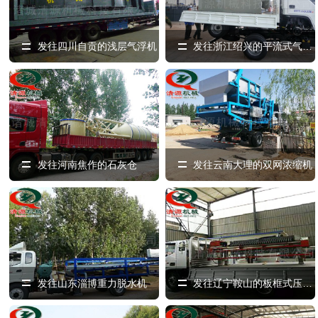
发往四川自贡的浅层气浮机
发往浙江绍兴的平流式气浮机
发往河南焦作的石灰仓
发往云南大理的双网浓缩机
发往山东淄博重力脱水机
发往辽宁鞍山的板框式压滤机