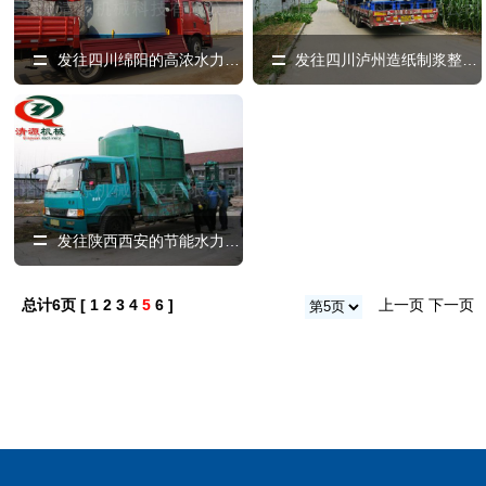
发往四川绵阳的高浓水力碎浆机
发往四川泸州造纸制浆整套设备
发往陕西西安的节能水力碎浆机
总计6页 [
1
2
3
4
5
6
]
上一页
下一页