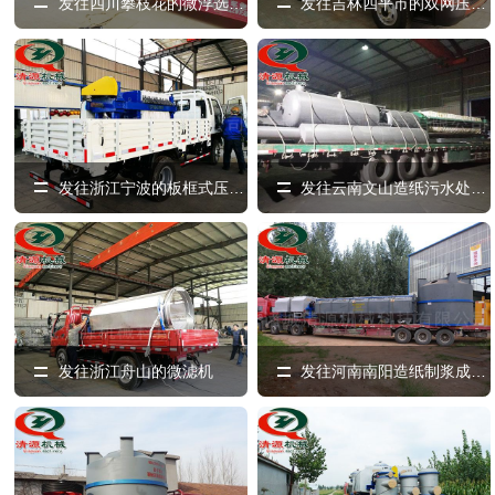
发往四川攀枝花的微浮选气浮机
发往吉林四平市的双网压滤机
发往浙江宁波的板框式压滤机
发往云南文山造纸污水处理设备
发往浙江舟山的微滤机
发往河南南阳造纸制浆成套设备